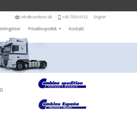
info@combino.dk
+45 7550 0122
English
Betingelser
Privatlivspolitik
Kontakt
Politik for jobansøgere
Politik for kunder og
leverandører
NO