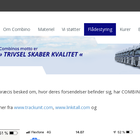
Om Combino
Materiel
Vi støtter
Flådestyring
Kurer
 og præcis besked om, hvor deres forsendelser befinder sig, har COMBI
mer fra
www.trackunit.com
,
www.linkitall.com
og